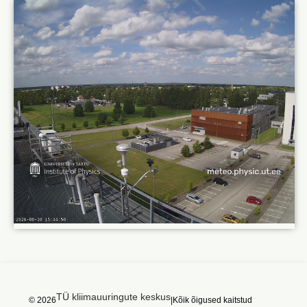
TÜ kliimauuringute keskus
© 2026
|
Kõik õigused kaitstud