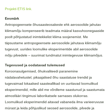
Projekti ETIS link.
Eesmärk
Antropogeensete õhusaasteosakeste ehk aerosoolide jahutav
kliimamõju kompenseerib teadmata määral kasvuhoonegaaside
poolt põhjustatud inimtekkelist kliima soojenemist. Me
täpsustame antropogeensete aerosoolide jahutava kliimamõju
tugevust, uurides loomulike eksperimentide abil aerosoolide
mõju pilvedele – suurimat tundmatut inimtegevuse kliimamõjus.
Tegevused ja oodatavad tulemused
Koroonasulgemised, õhukvaliteedi paranemine
nädalavahetustel, pikaajalised õhu saastatuse trendid ja
tugevaimad lokaalsed saasteallikad on uuritavad loomulikud
eksperimendid, mille abil me võrdleme saastunud ja saastumata
atmosfääri tingimusi laborikatsele sarnases olukorras.
Loomulikud eksperimendid aitavad vabaneda ilma varieeruvuse
mürast ja leida põhjuslikud seosed aerosoolide, pilvede ja