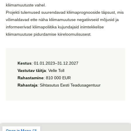
kliimamuutuste vahel.
Projekti tulemused suurendavad kliimaprognooside täpsust, mis
võimaldavad ette näha kliimamuutuse negatiivseid mõjusid ja
informeerivad kliimapoliitika kujundajaid inimtekkelise
kliimamuutuse pidurdamise kiireloomulisusest.
Kestus
: 01.01.2023–31.12.2027
Vastutav täitja
: Velle Toll
Rahastamine
: 810 000 EUR
Rahastaja
: Sihtasutus Eesti Teadusagentuur