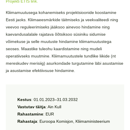
Projekti ETIS link.
Kliimamuutusega kohanemiseks projektsioonide koostamine
Eesti jaoks. Kliimaeesmärkide täitmiseks ja veekvaliteedi ning
veevoo reguleerimiseks jääksoo ainevoo hindamine ning
kaevandusalalale rajatava õõtsiksoo süsiniku sidumise
võimekuse ja selle muutuste hindamine kliimamuutustega
seoses. Maastike tuleohu kaardistamine ning mudeli
operatiivseks muutmine. Kliimamuutustele tundlike liikide (nt
mereskudev merisiig) asurkondade turgutamine läbi asustamise
ja asustamise efektiivsuse hindamine.
Kestus
:
01.01.2023–31.03.2032
Vastutav
täitja
: Ain Kull
Rahastamine
: EUR
Rahastaja
: Euroopa Komisjon, Kliimaministeerium