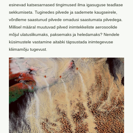
esinevad katsesarnased tingimused ilma igasuguse teadlase
sekkumiseta. Tuginedes pilvede ja sademete kaugseirele,
võrdleme saastunud pilvede omadusi saastumata pilvedega.
Millisel määral muutuvad pilved inimtekkeliste aerosoolide
mõjul ulatuslikumaks, paksemaks ja heledamaks? Nendele
küsimustele vastamine aitabki täpsustada inimtegevuse
kliimamõju tugevust.