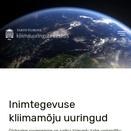
Inimtegevuse
kliimamõju uuringud
Globaalne soojenemine on justkui köievedu kahe vastandliku