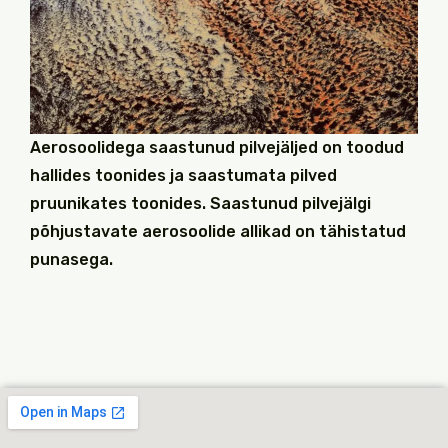
Aerosoolidega saastunud pilvejäljed on toodud
hallides toonides ja saastumata pilved
pruunikates toonides. Saastunud pilvejälgi
põhjustavate aerosoolide allikad on tähistatud
punasega.