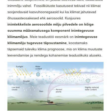
inimmõju vahel. Fossiilkütuste kasutusest tekivad nii kliimat
soojendavaid kasvuhoonegaasid kui ka kliimat jahutavad
õhusaasteosakesed ehk aerosoolid. Kusjuures
inimtekkeliste aerosoolide mõju pilvedele on kõige
suurema määramatusega komponent inimtegevuse
kliimamõjus
. Meie teadustöö eesmärk on
inimtegevuse
kliimamõju tugevuse täpsustamine
, koostamaks
täpsemaid tuleviku kliima prognoose, mis on kliima muutuste
leevendamise ja nendega kohanemise teaduslikuks aluseks.