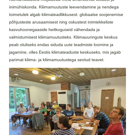
inimühiskonda. Kliimamuutuste leevendamine ja nendega
toimetulek algab kliimateadlikkusest: globaalse soojenemise
põhjusteste arusaamisest ning oskustest inimtekkeliste
kasvuhoonegaaside heitkoguseid vähendada ja
valmistumisest kliimamuutusteks.
Kliimauuringute keskus
peab oluliseks endas siduda uute teadmiste loomine ja
jagamine, olles Eestis kliimateaduste keskuseks, mis jagab
parimat kliima- ja kliimamuutustega seotud teavet.