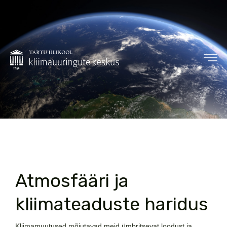
Atmosfääri ja
kliimateaduste haridus
Kliimamuutused mõjutavad meid ümbritsevat loodust ja