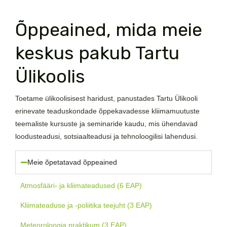
Õppeained, mida meie
keskus pakub Tartu
Ülikoolis
Toetame ülikoolisisest haridust, panustades Tartu Ülikooli
erinevate teaduskondade õppekavadesse kliimamuutuste
teemaliste kursuste ja seminaride kaudu, mis ühendavad
loodusteadusi, sotsiaalteadusi ja tehnoloogilisi lahendusi.
Meie õpetatavad õppeained
Atmosfääri- ja kliimateadused (6 EAP)
Kliimateaduse ja -poliitika teejuht (3 EAP)
Meteoroloogia praktikum (3 EAP)