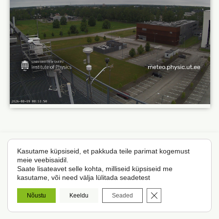
Kasutame küpsiseid, et pakkuda teile parimat kogemust
TÜ kliimauuringute keskus
© 2026
|
Kõik õigused kaitstud
meie veebisaidil.
Saate lisateavet selle kohta, milliseid küpsiseid me
kasutame, või need välja lülitada seadetest
CLOSE GDPR COO
Nõustu
Keeldu
Seaded