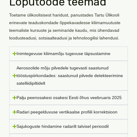
Lõputööde teemad
Toetame ülikoolisisest haridust, panustades Tartu Ülikooli
erinevate teaduskondade õppekavadesse kliimamuutuste
teemaliste kursuste ja seminaride kaudu, mis ühendavad
loodusteadusi, sotsiaalteadusi ja tehnoloogilisi lahendusi.
Inimtegevuse kliimamõju tugevuse täpsustamine
Aerosoolide mõju pilvedele tugevasti saastunud
tööstuspiirkondades: saastunud pilvede detekteerimine
satelliidipiltidelt
Palju peenosakesi osakesi Eesti õhus veebruaris 2025
Radari peegelduvuse vertikaalse profiili korrektsioon
Sajukoguste hindamine radarilt talvisel perioodil