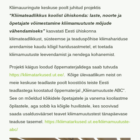
Kliimauuringute keskuse poolt juhitud projektis
“Kliimateadlikkus koolist ühiskonda: laste, noorte ja
õpetajate võimestamine kliimamuutuste mõjude
vähendamiseks”
kasvatati Eesti ühiskonna
kliimateadlikkust, süsteemse ja teaduspõhise kliimahariduse
arendamise kaudu kõigil haridusastmetel, et toetada
kliimamuutuste leevendamist ja nendega kohanemist.
Projekti käigus loodud õppematerjalidega saab tutvuda
https://kliimatarkused.ut.ee/
. Kõige ülevaatlikum neist on
meie keskuse teadlaste poolt koostöös teiste Eesti
teadlastega koostatud õppematerjal „Kliimamuutuste ABC“.
See on mõeldud kõikidele õpetajatele ja vanema kooliastme
õpilastele, aga sobib ka kõigile huvilistele, kes soovivad
saada usaldusväärset teavet kliimamuutustest tänapäevase
teaduse tasemel.
https://kliimatarkused.ut.ee/kliimamuutuste-
abc/