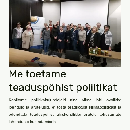
Me toetame
teaduspõhist poliitikat
Koolitame poliitikakujundajaid ning viime läbi avalikke
loenguid ja arutelusid, et tõsta teadlikkust kliimapoliitikast ja
edendada teaduspõhist ühiskondlikku arutelu tõhusamate
lahenduste kujundamiseks.