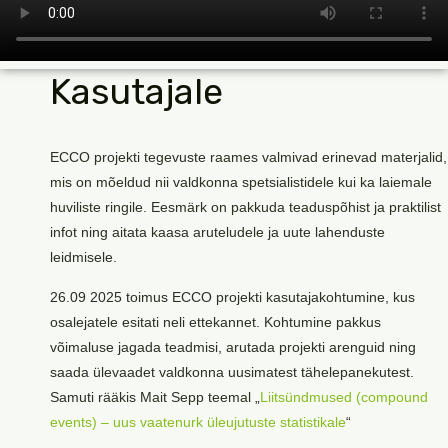
Kasutajale
ECCO projekti tegevuste raames valmivad erinevad materjalid,
mis on mõeldud nii valdkonna spetsialistidele kui ka laiemale
huviliste ringile. Eesmärk on pakkuda teaduspõhist ja praktilist
infot ning aitata kaasa aruteludele ja uute lahenduste
leidmisele.
26.09 2025 toimus ECCO projekti kasutajakohtumine, kus
osalejatele esitati neli ettekannet. Kohtumine pakkus
võimaluse jagada teadmisi, arutada projekti arenguid ning
saada ülevaadet valdkonna uusimatest tähelepanekutest.
Samuti rääkis Mait Sepp teemal „
Liitsündmused (compound
events) – uus vaatenurk üleujutuste statistikale
“