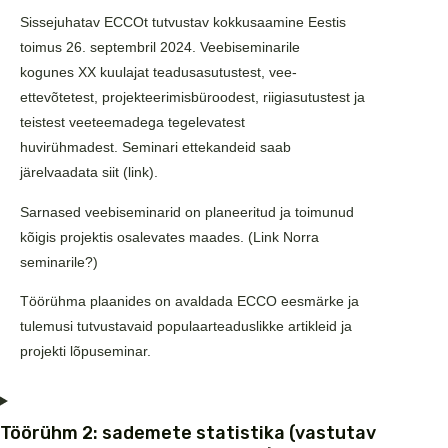
Sissejuhatav ECCOt tutvustav kokkusaamine Eestis
toimus 26. septembril 2024. Veebiseminarile
kogunes XX kuulajat teadusasutustest, vee-
ettevõtetest, projekteerimisbüroodest, riigiasutustest ja
teistest veeteemadega tegelevatest
huvirühmadest. Seminari ettekandeid saab
järelvaadata siit (link).
Sarnased veebiseminarid on planeeritud ja toimunud
kõigis projektis osalevates maades. (Link Norra
seminarile?)
Töörühma plaanides on avaldada ECCO eesmärke ja
tulemusi tutvustavaid populaarteaduslikke artikleid ja
projekti lõpuseminar.
Töörühm 2: sademete statistika (vastutav