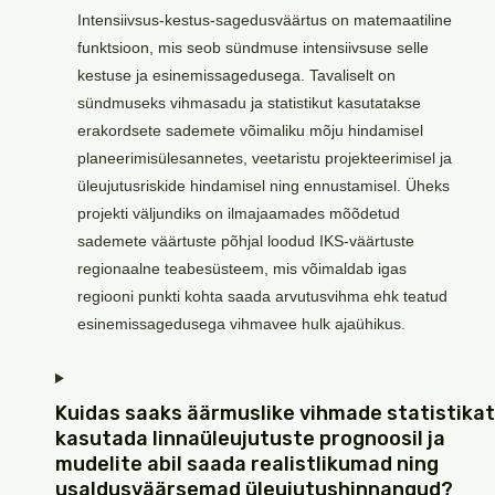
Intensiivsus-kestus-sagedusväärtus on matemaatiline
funktsioon, mis seob sündmuse intensiivsuse selle
kestuse ja esinemissagedusega. Tavaliselt on
sündmuseks vihmasadu ja statistikut kasutatakse
erakordsete sademete võimaliku mõju hindamisel
planeerimisülesannetes, veetaristu projekteerimisel ja
üleujutusriskide hindamisel ning ennustamisel. Üheks
projekti väljundiks on ilmajaamades mõõdetud
sademete väärtuste põhjal loodud IKS-väärtuste
regionaalne teabesüsteem, mis võimaldab igas
regiooni punkti kohta saada arvutusvihma ehk teatud
esinemissagedusega vihmavee hulk ajaühikus.
Kuidas saaks äärmuslike vihmade statistikat
kasutada linnaüleujutuste prognoosil ja
mudelite abil saada realistlikumad ning
usaldusväärsemad üleujutushinnangud?