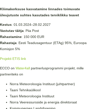
Kliimakerksuse kasvatamine linnades toimuvate
üleujutuste suhtes kasutades terviklikku teavet
Kestus
: 01.03.2024–28.02.2027
Vastutav
täitja
: Piia Post
Rahastamine
: 150 000 EUR
Rahastaja
: Eesti Teadusagentuur (ETAg) 95%, Euroopa
Komisjon 5%
Projekti ETIS link
ECCO on
Water4all
partnerlusprogrammi projekt, mille
partneriteks on
Norra Meteoroloogia Instituut (juhtpartner)
Taani Tehnikaülikool
Taani Meteoroloogia Instituut
Norra Veeressursside ja energia direktoraat
Kommunernes Landsforening