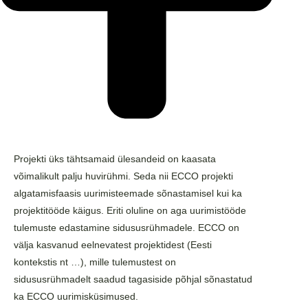
Projekti üks tähtsamaid ülesandeid on kaasata
võimalikult palju huvirühmi. Seda nii ECCO projekti
algatamisfaasis uurimisteemade sõnastamisel kui ka
projektitööde käigus. Eriti oluline on aga uurimistööde
tulemuste edastamine sidususrühmadele. ECCO on
välja kasvanud eelnevatest projektidest (Eesti
kontekstis nt …), mille tulemustest on
sidususrühmadelt saadud tagasiside põhjal sõnastatud
ka ECCO uurimisküsimused.