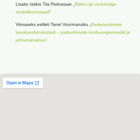
Lisaks rääkis Tiia Pedussaar „
Mähe oja vooluhulga
modelleerimisest
“
Viimaseks esitleti Tanel Voormansiku „
Radariandmete
kasutusvõimalustest – paduvihmade korduvusperioodid ja
juhtumianalüüs“