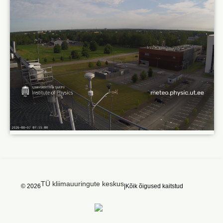
TÜ kliimauuringute keskus
© 2026
|
Kõik õigused kaitstud